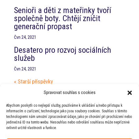
Senioři a děti z mateřinky tvoří
společně boty. Chtějí zničit
generační propast
Čvn 24, 2021
Desatero pro rozvoj sociálních
služeb
Čvn 24, 2021
« Starší příspěvky
Nejnovější příspěvky
Spravovat souhlas s cookies
Jednání s hejtmanem Jihočeského kraje
Abychom poskytli co nejlepší služby, používáme k ukládání a/nebo přístupu k
PT RHSD pro zdravotnictví
informacím o zařízení, technologie jako jsou soubory cookies. Souhlas s těmito
technologiemi nám umožní zpracovávat údaje, jako je chování při procházení nebo
PT RHSD pro kulturní otázky
jedinečná ID na tomto webu. Nesouhlas nebo odvolání souhlasu může nepříznivě
ovlivnit určité vlastnosti a funkce.
Rada vlády pro duševní zdraví