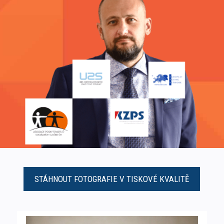
STÁHNOUT FOTOGRAFIE V TISKOVÉ KVALITĚ