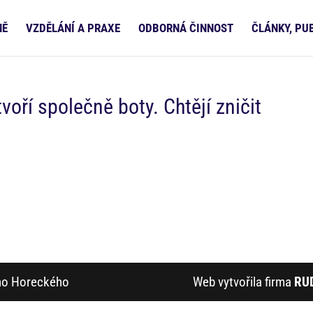
NĚ
VZDĚLÁNÍ A PRAXE
ODBORNÁ ČINNOST
ČLÁNKY, PU
tvoří společně boty. Chtějí zničit
ího Horeckého
Web vytvořila firma
RU