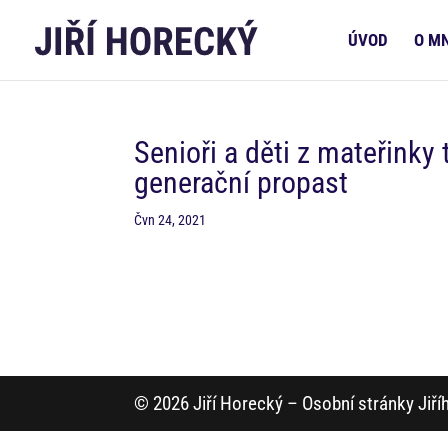
ÚVOD
O M
Senioři a děti z mateřinky 
generační propast
Čvn 24, 2021
© 2026 Jiří Horecký – Osobní stránky Jiř