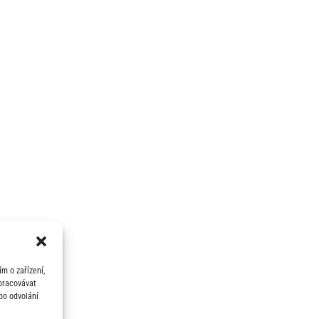
m o zařízení,
zpracovávat
bo odvolání