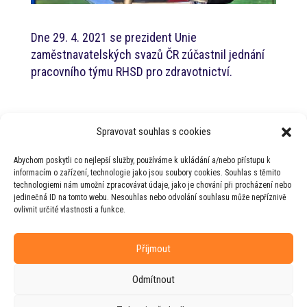
Dne 29. 4. 2021 se prezident Unie
zaměstnavatelských svazů ČR zúčastnil jednání
pracovního týmu RHSD pro zdravotnictví.
Nejnovější příspěvky
Spravovat souhlas s cookies
Jednání s hejtmanem Jihočeského kraje
Abychom poskytli co nejlepší služby, používáme k ukládání a/nebo přístupu k
PT RHSD pro zdravotnictví
informacím o zařízení, technologie jako jsou soubory cookies. Souhlas s těmito
technologiemi nám umožní zpracovávat údaje, jako je chování při procházení nebo
PT RHSD pro kulturní otázky
jedinečná ID na tomto webu. Nesouhlas nebo odvolání souhlasu může nepříznivě
ovlivnit určité vlastnosti a funkce.
Rada vlády pro duševní zdraví
Příjmout
Odmítnout
© 2026 Jiří Horecký – Osobní stránky Jiřího
Horeckého