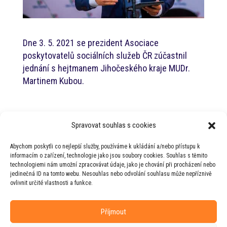
Dne 3. 5. 2021 se prezident Asociace
poskytovatelů sociálních služeb ČR zúčastnil
jednání s hejtmanem Jihočeského kraje MUDr.
Martinem Kubou.
Nejnovější příspěvky
Spravovat souhlas s cookies
Jednání s hejtmanem Jihočeského kraje
Abychom poskytli co nejlepší služby, používáme k ukládání a/nebo přístupu k
PT RHSD pro zdravotnictví
informacím o zařízení, technologie jako jsou soubory cookies. Souhlas s těmito
technologiemi nám umožní zpracovávat údaje, jako je chování při procházení nebo
PT RHSD pro kulturní otázky
jedinečná ID na tomto webu. Nesouhlas nebo odvolání souhlasu může nepříznivě
ovlivnit určité vlastnosti a funkce.
Rada vlády pro duševní zdraví
Příjmout