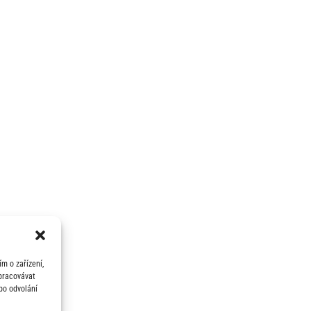
m o zařízení,
zpracovávat
bo odvolání