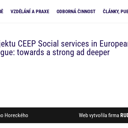
NĚ
VZDĚLÁNÍ A PRAXE
ODBORNÁ ČINNOST
ČLÁNKY, PU
ektu CEEP Social services in Europea
ogue: towards a strong ad deeper
ího Horeckého
Web vytvořila firma
RU