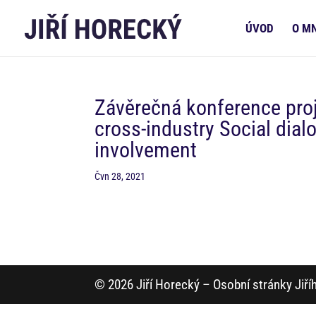
ÚVOD
O M
Závěrečná konference proj
cross-industry Social dial
involvement
Čvn 28, 2021
© 2026 Jiří Horecký – Osobní stránky Jiř