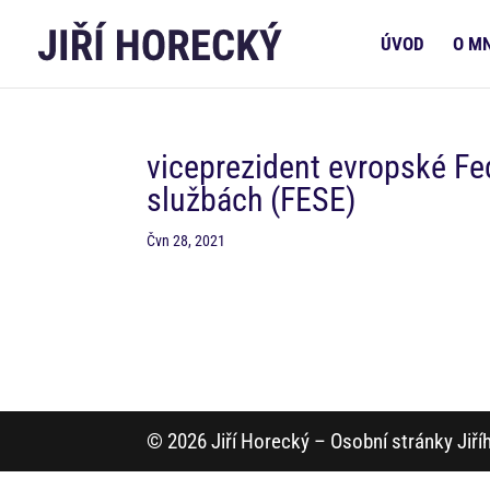
ÚVOD
O M
viceprezident evropské Fe
službách (FESE)
Čvn 28, 2021
© 2026 Jiří Horecký – Osobní stránky Jiř