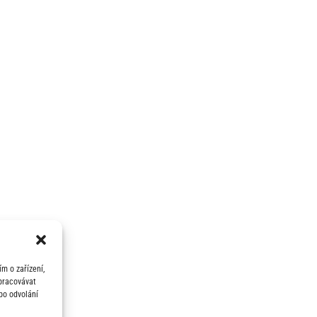
m o zařízení,
zpracovávat
bo odvolání