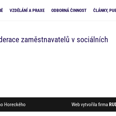
NĚ
VZDĚLÁNÍ A PRAXE
ODBORNÁ ČINNOST
ČLÁNKY, PU
derace zaměstnavatelů v sociálních
ího Horeckého
Web vytvořila firma
RU