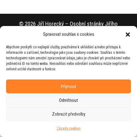
© 2026 Jiří Horecký – Osobní stránky Jiřího
Horeckého
Spravovat souhlas s cookies
Web vytvořila firma
RUDI
ve spolupráci s
Abychom poskytli co nejlepší služby, používáme k ukládání a/nebo přístupu k
agenturou
ZEST BRAND
.
informacím o zařízení, technologie jako jsou soubory cookies. Souhlas s těmito
technologiemi nám umožní zpracovávat údaje, jako je chování při procházení nebo
jedinečná ID na tomto webu. Nesouhlas nebo odvolání souhlasu může nepříznivě
ovlivnit určité vlastnosti a funkce.
Příjmout
Odmítnout
Zobrazit předvolby
Zásady cookies