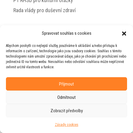
PT RHSD pro kulturní otázky
Rada vlády pro duševní zdraví
Spravovat souhlas s cookies
© 2026 Jiří Horecký – Osobní stránky Jiřího
Abychom poskytli co nejlepší služby, používáme k ukládání a/nebo přístupu k
Horeckého
informacím o zařízení, technologie jako jsou soubory cookies. Souhlas s těmito
technologiemi nám umožní zpracovávat údaje, jako je chování při procházení nebo
Web vytvořila firma
RUDI
ve spolupráci s
jedinečná ID na tomto webu. Nesouhlas nebo odvolání souhlasu může nepříznivě
agenturou
ZEST BRAND
.
ovlivnit určité vlastnosti a funkce.
Příjmout
Odmítnout
Zobrazit předvolby
Zásady cookies