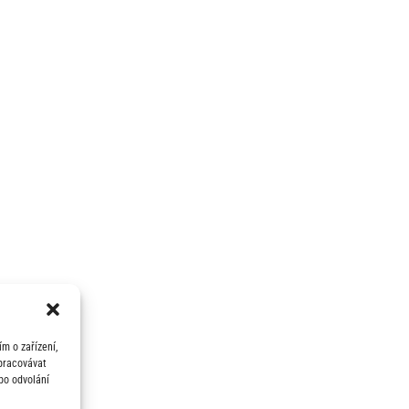
m o zařízení,
zpracovávat
bo odvolání