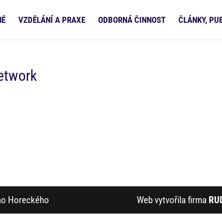
NĚ
VZDĚLÁNÍ A PRAXE
ODBORNÁ ČINNOST
ČLÁNKY, PU
Network
ího Horeckého
Web vytvořila firma
RU