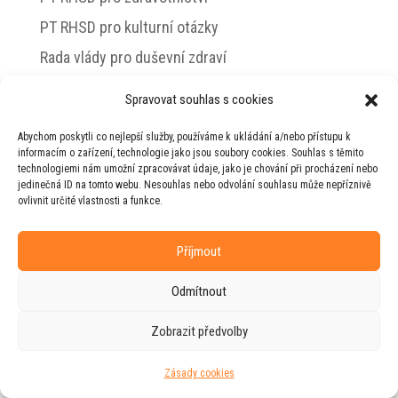
PT RHSD pro kulturní otázky
Rada vlády pro duševní zdraví
Spravovat souhlas s cookies
Abychom poskytli co nejlepší služby, používáme k ukládání a/nebo přístupu k
© 2026 Jiří Horecký – Osobní stránky Jiřího
informacím o zařízení, technologie jako jsou soubory cookies. Souhlas s těmito
Horeckého
technologiemi nám umožní zpracovávat údaje, jako je chování při procházení nebo
jedinečná ID na tomto webu. Nesouhlas nebo odvolání souhlasu může nepříznivě
Web vytvořila firma
RUDI
ve spolupráci s
ovlivnit určité vlastnosti a funkce.
agenturou
ZEST BRAND
.
Příjmout
Odmítnout
Zobrazit předvolby
Zásady cookies