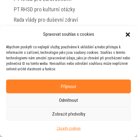
PT RHSD pro kulturní otázky
Rada vlády pro duševní zdraví
Spravovat souhlas s cookies
Abychom poskytli co nejlepší služby, používáme k ukládání a/nebo přístupu k
© 2026 Jiří Horecký – Osobní stránky Jiřího
informacím o zařízení, technologie jako jsou soubory cookies. Souhlas s těmito
Horeckého
technologiemi nám umožní zpracovávat údaje, jako je chování při procházení nebo
jedinečná ID na tomto webu. Nesouhlas nebo odvolání souhlasu může nepříznivě
Web vytvořila firma
RUDI
ve spolupráci s
ovlivnit určité vlastnosti a funkce.
agenturou
ZEST BRAND
.
Příjmout
Odmítnout
Zobrazit předvolby
Zásady cookies