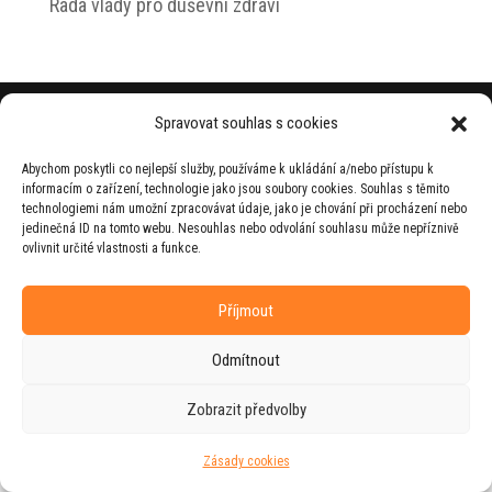
Rada vlády pro duševní zdraví
© 2026 Jiří Horecký – Osobní stránky Jiřího
Spravovat souhlas s cookies
Horeckého
Abychom poskytli co nejlepší služby, používáme k ukládání a/nebo přístupu k
Web vytvořila firma
RUDI
ve spolupráci s
informacím o zařízení, technologie jako jsou soubory cookies. Souhlas s těmito
agenturou
ZEST BRAND
.
technologiemi nám umožní zpracovávat údaje, jako je chování při procházení nebo
jedinečná ID na tomto webu. Nesouhlas nebo odvolání souhlasu může nepříznivě
ovlivnit určité vlastnosti a funkce.
Příjmout
Odmítnout
Zobrazit předvolby
Zásady cookies