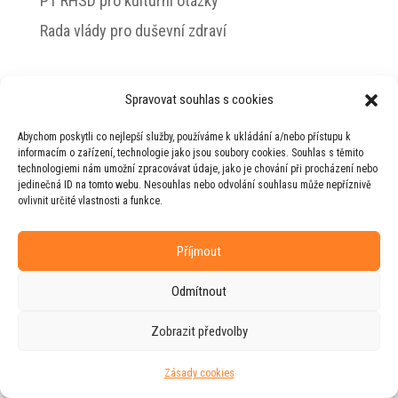
PT RHSD pro kulturní otázky
Rada vlády pro duševní zdraví
Spravovat souhlas s cookies
© 2026 Jiří Horecký – Osobní stránky Jiřího
Abychom poskytli co nejlepší služby, používáme k ukládání a/nebo přístupu k
Horeckého
informacím o zařízení, technologie jako jsou soubory cookies. Souhlas s těmito
technologiemi nám umožní zpracovávat údaje, jako je chování při procházení nebo
Web vytvořila firma
RUDI
ve spolupráci s
jedinečná ID na tomto webu. Nesouhlas nebo odvolání souhlasu může nepříznivě
agenturou
ZEST BRAND
.
ovlivnit určité vlastnosti a funkce.
Příjmout
Odmítnout
Zobrazit předvolby
Zásady cookies