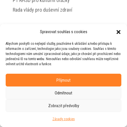
PT RHSD pro kulturní otázky
Rada vlády pro duševní zdraví
Spravovat souhlas s cookies
© 2026 Jiří Horecký – Osobní stránky Jiřího
Abychom poskytli co nejlepší služby, používáme k ukládání a/nebo přístupu k
Horeckého
informacím o zařízení, technologie jako jsou soubory cookies. Souhlas s těmito
technologiemi nám umožní zpracovávat údaje, jako je chování při procházení nebo
Web vytvořila firma
RUDI
ve spolupráci s
jedinečná ID na tomto webu. Nesouhlas nebo odvolání souhlasu může nepříznivě
agenturou
ZEST BRAND
.
ovlivnit určité vlastnosti a funkce.
Příjmout
Odmítnout
Zobrazit předvolby
Zásady cookies