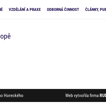
NĚ
VZDĚLÁNÍ A PRAXE
ODBORNÁ ČINNOST
ČLÁNKY, PU
ropě
ího Horeckého
Web vytvořila firma
RU