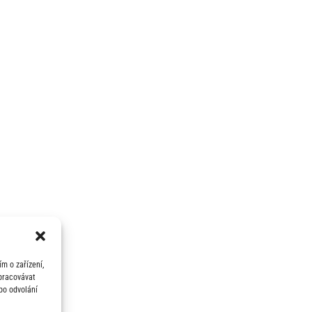
m o zařízení,
zpracovávat
bo odvolání