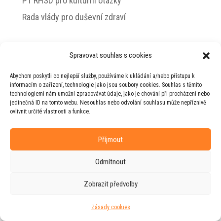
PT RHSD pro kulturní otázky
Rada vlády pro duševní zdraví
Spravovat souhlas s cookies
© 2026 Jiří Horecký – Osobní stránky Jiřího
Abychom poskytli co nejlepší služby, používáme k ukládání a/nebo přístupu k
Horeckého
informacím o zařízení, technologie jako jsou soubory cookies. Souhlas s těmito
technologiemi nám umožní zpracovávat údaje, jako je chování při procházení nebo
Web vytvořila firma
RUDI
ve spolupráci s
jedinečná ID na tomto webu. Nesouhlas nebo odvolání souhlasu může nepříznivě
agenturou
ZEST BRAND
.
ovlivnit určité vlastnosti a funkce.
Příjmout
Odmítnout
Zobrazit předvolby
Zásady cookies