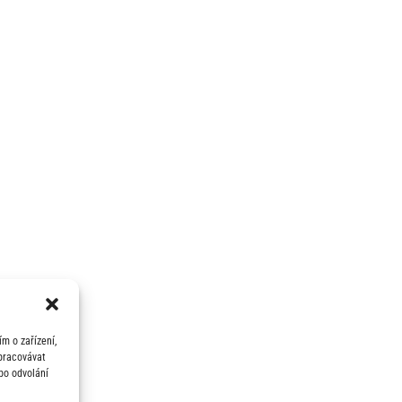
m o zařízení,
zpracovávat
bo odvolání