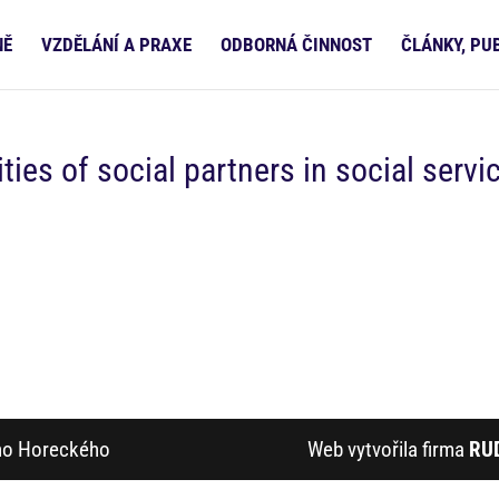
NĚ
VZDĚLÁNÍ A PRAXE
ODBORNÁ ČINNOST
ČLÁNKY, PU
ties of social partners in social servi
ího Horeckého
Web vytvořila firma
RU