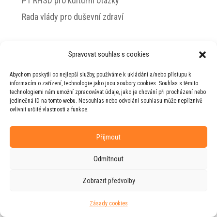
PT RHSD pro kulturní otázky
Rada vlády pro duševní zdraví
Spravovat souhlas s cookies
© 2026 Jiří Horecký – Osobní stránky Jiřího
Abychom poskytli co nejlepší služby, používáme k ukládání a/nebo přístupu k
Horeckého
informacím o zařízení, technologie jako jsou soubory cookies. Souhlas s těmito
technologiemi nám umožní zpracovávat údaje, jako je chování při procházení nebo
Web vytvořila firma
RUDI
ve spolupráci s
jedinečná ID na tomto webu. Nesouhlas nebo odvolání souhlasu může nepříznivě
agenturou
ZEST BRAND
.
ovlivnit určité vlastnosti a funkce.
Příjmout
Odmítnout
Zobrazit předvolby
Zásady cookies