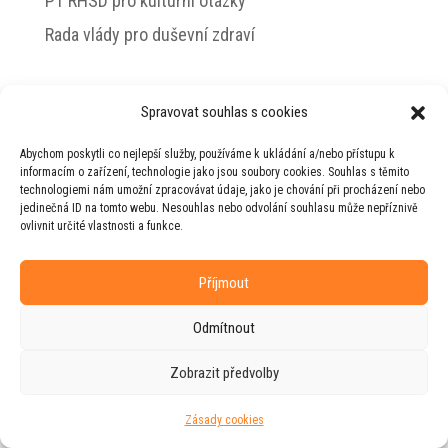
PT RHSD pro kulturní otázky
Rada vlády pro duševní zdraví
Spravovat souhlas s cookies
© 2026 Jiří Horecký – Osobní stránky Jiřího
Abychom poskytli co nejlepší služby, používáme k ukládání a/nebo přístupu k
Horeckého
informacím o zařízení, technologie jako jsou soubory cookies. Souhlas s těmito
technologiemi nám umožní zpracovávat údaje, jako je chování při procházení nebo
Web vytvořila firma
RUDI
ve spolupráci s
jedinečná ID na tomto webu. Nesouhlas nebo odvolání souhlasu může nepříznivě
agenturou
ZEST BRAND
.
ovlivnit určité vlastnosti a funkce.
Příjmout
Odmítnout
Zobrazit předvolby
Zásady cookies