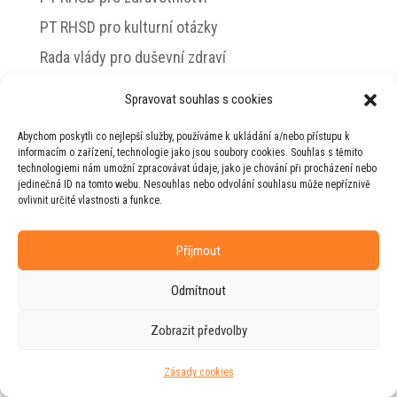
PT RHSD pro kulturní otázky
Rada vlády pro duševní zdraví
Spravovat souhlas s cookies
Abychom poskytli co nejlepší služby, používáme k ukládání a/nebo přístupu k
© 2026 Jiří Horecký – Osobní stránky Jiřího
informacím o zařízení, technologie jako jsou soubory cookies. Souhlas s těmito
Horeckého
technologiemi nám umožní zpracovávat údaje, jako je chování při procházení nebo
jedinečná ID na tomto webu. Nesouhlas nebo odvolání souhlasu může nepříznivě
Web vytvořila firma
RUDI
ve spolupráci s
ovlivnit určité vlastnosti a funkce.
agenturou
ZEST BRAND
.
Příjmout
Odmítnout
Zobrazit předvolby
Zásady cookies