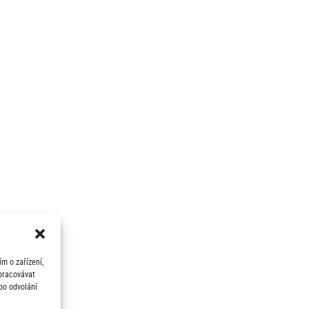
m o zařízení,
zpracovávat
bo odvolání