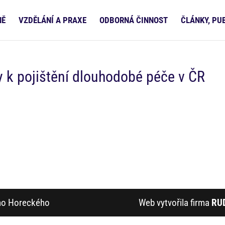
NĚ
VZDĚLÁNÍ A PRAXE
ODBORNÁ ČINNOST
ČLÁNKY, PU
 k pojištění dlouhodobé péče v ČR
ího Horeckého
Web vytvořila firma
RU