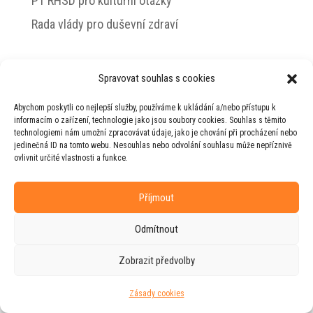
PT RHSD pro kulturní otázky
Rada vlády pro duševní zdraví
Spravovat souhlas s cookies
© 2026 Jiří Horecký – Osobní stránky Jiřího
Abychom poskytli co nejlepší služby, používáme k ukládání a/nebo přístupu k
Horeckého
informacím o zařízení, technologie jako jsou soubory cookies. Souhlas s těmito
technologiemi nám umožní zpracovávat údaje, jako je chování při procházení nebo
Web vytvořila firma
RUDI
ve spolupráci s
jedinečná ID na tomto webu. Nesouhlas nebo odvolání souhlasu může nepříznivě
agenturou
ZEST BRAND
.
ovlivnit určité vlastnosti a funkce.
Příjmout
Odmítnout
Zobrazit předvolby
Zásady cookies