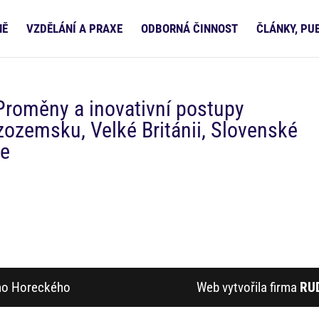
NĚ
VZDĚLÁNÍ A PRAXE
ODBORNÁ ČINNOST
ČLÁNKY, PU
Proměny a inovativní postupy
zozemsku, Velké Británii, Slovenské
ce
ího Horeckého
Web vytvořila firma
RU