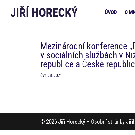
ÚVOD
O M
Mezinárodní konference „
v sociálních službách v Ni
republice a České republi
Čvn 28, 2021
© 2026 Jiří Horecký – Osobní stránky Jiř