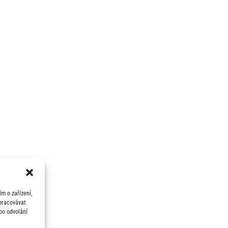
m o zařízení,
zpracovávat
bo odvolání