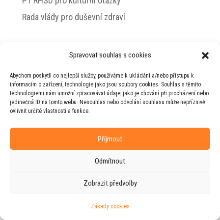
PT RHSD pro kulturní otázky
Rada vlády pro duševní zdraví
Spravovat souhlas s cookies
© 2026 Jiří Horecký – Osobní stránky Jiřího
Abychom poskytli co nejlepší služby, používáme k ukládání a/nebo přístupu k
Horeckého
informacím o zařízení, technologie jako jsou soubory cookies. Souhlas s těmito
technologiemi nám umožní zpracovávat údaje, jako je chování při procházení nebo
Web vytvořila firma
RUDI
ve spolupráci s
jedinečná ID na tomto webu. Nesouhlas nebo odvolání souhlasu může nepříznivě
agenturou
ZEST BRAND
.
ovlivnit určité vlastnosti a funkce.
Příjmout
Odmítnout
Zobrazit předvolby
Zásady cookies