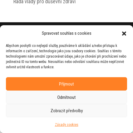
Rada vlády pro duševní zdraví
© 2026 Jiří Horecký – Osobní stránky Jiřího
Spravovat souhlas s cookies
Horeckého
Abychom poskytli co nejlepší služby, používáme k ukládání a/nebo přístupu k
Web vytvořila firma
RUDI
ve spolupráci s
informacím o zařízení, technologie jako jsou soubory cookies. Souhlas s těmito
agenturou
ZEST BRAND
.
technologiemi nám umožní zpracovávat údaje, jako je chování při procházení nebo
jedinečná ID na tomto webu. Nesouhlas nebo odvolání souhlasu může nepříznivě
ovlivnit určité vlastnosti a funkce.
Příjmout
Odmítnout
Zobrazit předvolby
Zásady cookies