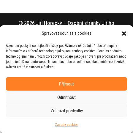
© 2026 Jiří Horecký – Osobní stránky Jiřího
Horeckého
Spravovat souhlas s cookies
Web vytvořila firma
RUDI
ve spolupráci s
Abychom poskytli co nejlepší služby, používáme k ukládání a/nebo přístupu k
agenturou
ZEST BRAND
.
informacím o zařízení, technologie jako jsou soubory cookies. Souhlas s těmito
technologiemi nám umožní zpracovávat údaje, jako je chování při procházení nebo
jedinečná ID na tomto webu. Nesouhlas nebo odvolání souhlasu může nepříznivě
ovlivnit určité vlastnosti a funkce.
Příjmout
Odmítnout
Zobrazit předvolby
Zásady cookies