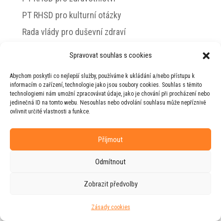
PT RHSD pro kulturní otázky
Rada vlády pro duševní zdraví
Spravovat souhlas s cookies
Abychom poskytli co nejlepší služby, používáme k ukládání a/nebo přístupu k
© 2026 Jiří Horecký – Osobní stránky Jiřího
informacím o zařízení, technologie jako jsou soubory cookies. Souhlas s těmito
Horeckého
technologiemi nám umožní zpracovávat údaje, jako je chování při procházení nebo
jedinečná ID na tomto webu. Nesouhlas nebo odvolání souhlasu může nepříznivě
Web vytvořila firma
RUDI
ve spolupráci s
ovlivnit určité vlastnosti a funkce.
agenturou
ZEST BRAND
.
Příjmout
Odmítnout
Zobrazit předvolby
Zásady cookies