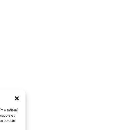
m o zařízení,
zpracovávat
bo odvolání