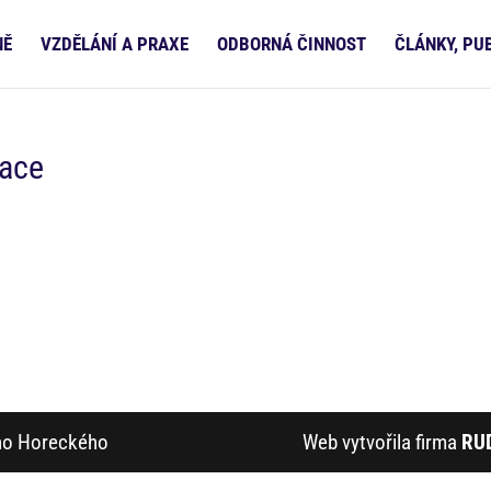
NĚ
VZDĚLÁNÍ A PRAXE
ODBORNÁ ČINNOST
ČLÁNKY, PU
lace
ího Horeckého
Web vytvořila firma
RU