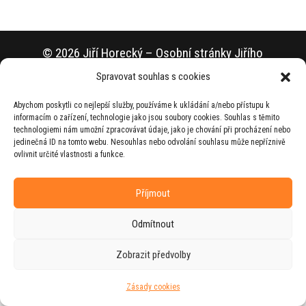
© 2026 Jiří Horecký – Osobní stránky Jiřího
Horeckého
Spravovat souhlas s cookies
Web vytvořila firma
RUDI
ve spolupráci s
Abychom poskytli co nejlepší služby, používáme k ukládání a/nebo přístupu k
agenturou
ZEST BRAND
.
informacím o zařízení, technologie jako jsou soubory cookies. Souhlas s těmito
technologiemi nám umožní zpracovávat údaje, jako je chování při procházení nebo
jedinečná ID na tomto webu. Nesouhlas nebo odvolání souhlasu může nepříznivě
ovlivnit určité vlastnosti a funkce.
Příjmout
Odmítnout
Zobrazit předvolby
Zásady cookies