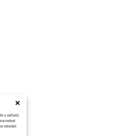
m o zařízení,
zpracovávat
bo odvolání