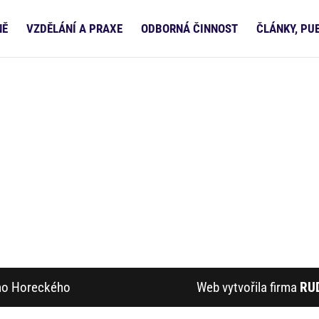
NĚ
VZDĚLÁNÍ A PRAXE
ODBORNÁ ČINNOST
ČLÁNKY, PU
ího Horeckého
Web vytvořila firma
RU