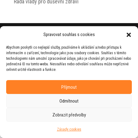
Rada vlády pro duševní zdraví
© 2026 Jiří Horecký – Osobní stránky Jiřího
Spravovat souhlas s cookies
Horeckého
Abychom poskytli co nejlepší služby, používáme k ukládání a/nebo přístupu k
Web vytvořila firma
RUDI
ve spolupráci s
informacím o zařízení, technologie jako jsou soubory cookies. Souhlas s těmito
agenturou
ZEST BRAND
.
technologiemi nám umožní zpracovávat údaje, jako je chování při procházení nebo
jedinečná ID na tomto webu. Nesouhlas nebo odvolání souhlasu může nepříznivě
ovlivnit určité vlastnosti a funkce.
Příjmout
Odmítnout
Zobrazit předvolby
Zásady cookies