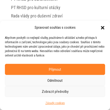
PT RHSD pro kulturní otázky
Rada vlády pro duševní zdraví
Spravovat souhlas s cookies
Abychom poskytli co nejlepší služby, používáme k ukládání a/nebo přístupu k
© 2026 Jiří Horecký – Osobní stránky Jiřího
informacím o zařízení, technologie jako jsou soubory cookies. Souhlas s těmito
Horeckého
technologiemi nám umožní zpracovávat údaje, jako je chování při procházení nebo
jedinečná ID na tomto webu. Nesouhlas nebo odvolání souhlasu může nepříznivě
Web vytvořila firma
RUDI
ve spolupráci s
ovlivnit určité vlastnosti a funkce.
agenturou
ZEST BRAND
.
Příjmout
Odmítnout
Zobrazit předvolby
Zásady cookies