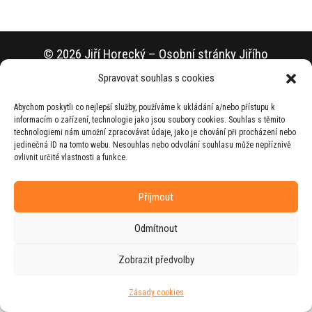
© 2026 Jiří Horecký – Osobní stránky Jiřího
Horeckého
Spravovat souhlas s cookies
Web vytvořila firma
RUDI
ve spolupráci s
Abychom poskytli co nejlepší služby, používáme k ukládání a/nebo přístupu k
agenturou
ZEST BRAND
.
informacím o zařízení, technologie jako jsou soubory cookies. Souhlas s těmito
technologiemi nám umožní zpracovávat údaje, jako je chování při procházení nebo
jedinečná ID na tomto webu. Nesouhlas nebo odvolání souhlasu může nepříznivě
ovlivnit určité vlastnosti a funkce.
Příjmout
Odmítnout
Zobrazit předvolby
Zásady cookies