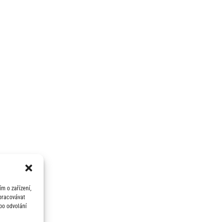
m o zařízení,
zpracovávat
bo odvolání