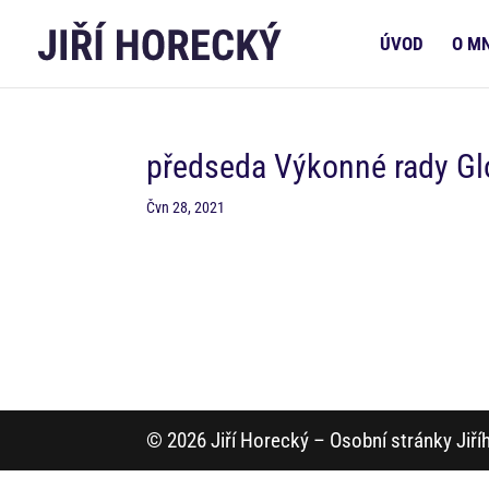
ÚVOD
O M
předseda Výkonné rady Gl
Čvn 28, 2021
© 2026 Jiří Horecký – Osobní stránky Jiř