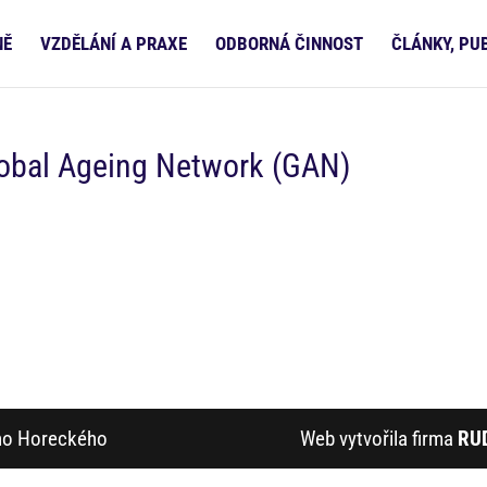
NĚ
VZDĚLÁNÍ A PRAXE
ODBORNÁ ČINNOST
ČLÁNKY, PU
obal Ageing Network (GAN)
ího Horeckého
Web vytvořila firma
RU