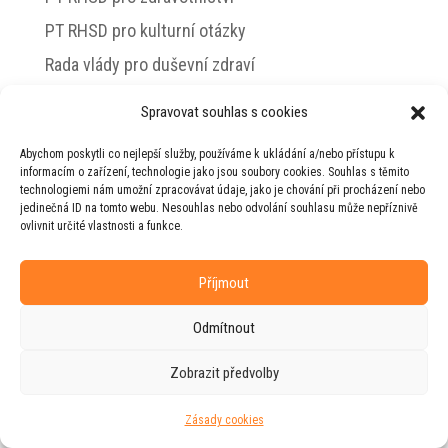
PT RHSD pro kulturní otázky
Rada vlády pro duševní zdraví
Spravovat souhlas s cookies
Abychom poskytli co nejlepší služby, používáme k ukládání a/nebo přístupu k
© 2026 Jiří Horecký – Osobní stránky Jiřího
informacím o zařízení, technologie jako jsou soubory cookies. Souhlas s těmito
Horeckého
technologiemi nám umožní zpracovávat údaje, jako je chování při procházení nebo
jedinečná ID na tomto webu. Nesouhlas nebo odvolání souhlasu může nepříznivě
Web vytvořila firma
RUDI
ve spolupráci s
ovlivnit určité vlastnosti a funkce.
agenturou
ZEST BRAND
.
Příjmout
Odmítnout
Zobrazit předvolby
Zásady cookies