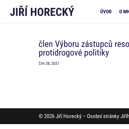
ÚVOD
O M
člen Výboru zástupců resor
protidrogové politiky
Čvn 28, 2021
© 2026 Jiří Horecký – Osobní stránky Jiř