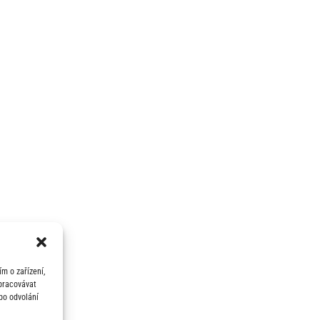
m o zařízení,
zpracovávat
bo odvolání