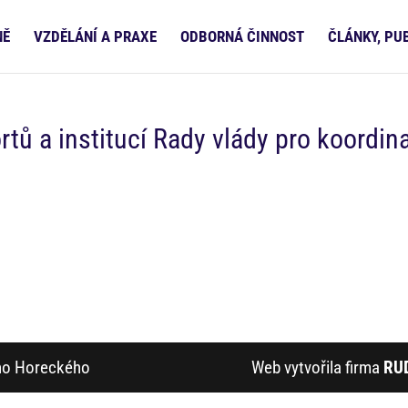
NĚ
VZDĚLÁNÍ A PRAXE
ODBORNÁ ČINNOST
ČLÁNKY, PU
tů a institucí Rady vlády pro koordin
ího Horeckého
Web vytvořila firma
RU