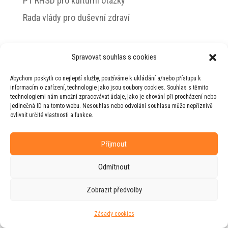
PT RHSD pro kulturní otázky
Rada vlády pro duševní zdraví
Spravovat souhlas s cookies
© 2026 Jiří Horecký – Osobní stránky Jiřího
Abychom poskytli co nejlepší služby, používáme k ukládání a/nebo přístupu k
Horeckého
informacím o zařízení, technologie jako jsou soubory cookies. Souhlas s těmito
technologiemi nám umožní zpracovávat údaje, jako je chování při procházení nebo
Web vytvořila firma
RUDI
ve spolupráci s
jedinečná ID na tomto webu. Nesouhlas nebo odvolání souhlasu může nepříznivě
agenturou
ZEST BRAND
.
ovlivnit určité vlastnosti a funkce.
Příjmout
Odmítnout
Zobrazit předvolby
Zásady cookies