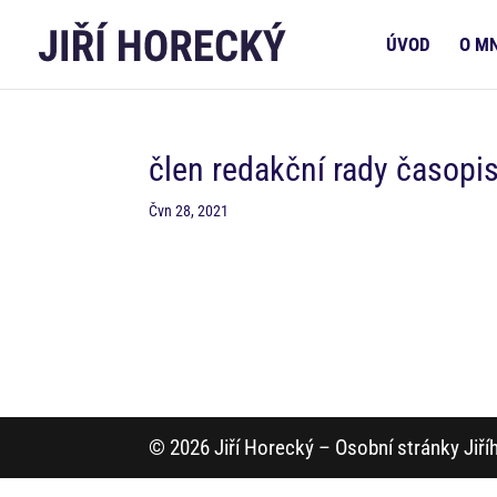
ÚVOD
O M
člen redakční rady časopis
Čvn 28, 2021
© 2026 Jiří Horecký – Osobní stránky Jiř