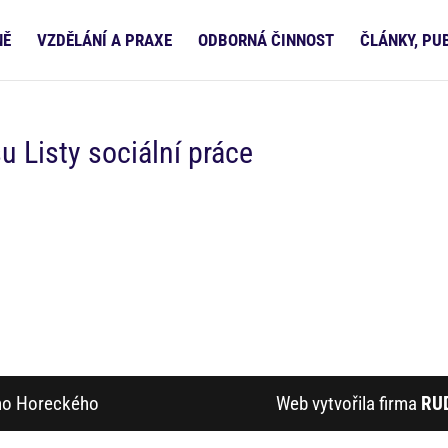
NĚ
VZDĚLÁNÍ A PRAXE
ODBORNÁ ČINNOST
ČLÁNKY, PU
u Listy sociální práce
ího Horeckého
Web vytvořila firma
RU