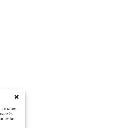
m o zařízení,
zpracovávat
bo odvolání