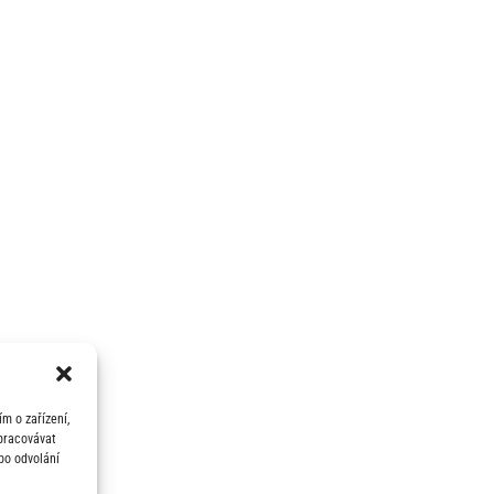
m o zařízení,
zpracovávat
bo odvolání