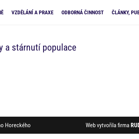
NĚ
VZDĚLÁNÍ A PRAXE
ODBORNÁ ČINNOST
ČLÁNKY, PU
y a stárnutí populace
ího Horeckého
Web vytvořila firma
RU