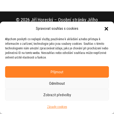
© 2026 Jiří Horecký – Osobní stránky Jiřího
Horeckého
Spravovat souhlas s cookies
Web vytvořila firma
RUDI
ve spolupráci s
Abychom poskytli co nejlepší služby, používáme k ukládání a/nebo přístupu k
agenturou
ZEST BRAND
.
informacím o zařízení, technologie jako jsou soubory cookies. Souhlas s těmito
technologiemi nám umožní zpracovávat údaje, jako je chování při procházení nebo
jedinečná ID na tomto webu. Nesouhlas nebo odvolání souhlasu může nepříznivě
ovlivnit určité vlastnosti a funkce.
Příjmout
Odmítnout
Zobrazit předvolby
Zásady cookies