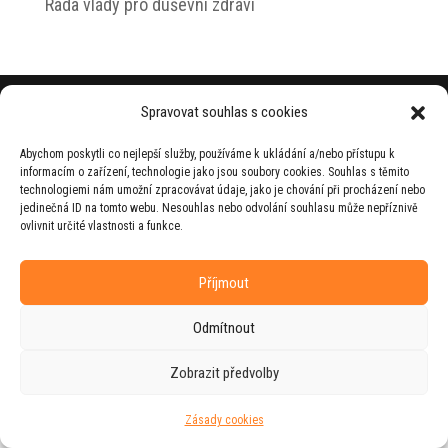
Rada vlády pro duševní zdraví
© 2026 Jiří Horecký – Osobní stránky Jiřího
Spravovat souhlas s cookies
Horeckého
Abychom poskytli co nejlepší služby, používáme k ukládání a/nebo přístupu k
Web vytvořila firma
RUDI
ve spolupráci s
informacím o zařízení, technologie jako jsou soubory cookies. Souhlas s těmito
agenturou
ZEST BRAND
.
technologiemi nám umožní zpracovávat údaje, jako je chování při procházení nebo
jedinečná ID na tomto webu. Nesouhlas nebo odvolání souhlasu může nepříznivě
ovlivnit určité vlastnosti a funkce.
Příjmout
Odmítnout
Zobrazit předvolby
Zásady cookies