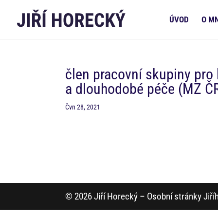
ÚVOD
O M
člen pracovní skupiny pro
a dlouhodobé péče (MZ Č
Čvn 28, 2021
© 2026 Jiří Horecký – Osobní stránky Jiř