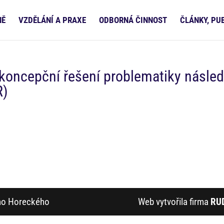
NĚ
VZDĚLÁNÍ A PRAXE
ODBORNÁ ČINNOST
ČLÁNKY, PU
 koncepční řešení problematiky násle
R)
ího Horeckého
Web vytvořila firma
RU