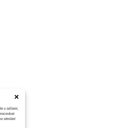
m o zařízení,
zpracovávat
bo odvolání