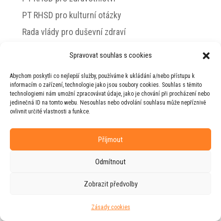
PT RHSD pro kulturní otázky
Rada vlády pro duševní zdraví
Spravovat souhlas s cookies
Abychom poskytli co nejlepší služby, používáme k ukládání a/nebo přístupu k
© 2026 Jiří Horecký – Osobní stránky Jiřího
informacím o zařízení, technologie jako jsou soubory cookies. Souhlas s těmito
Horeckého
technologiemi nám umožní zpracovávat údaje, jako je chování při procházení nebo
jedinečná ID na tomto webu. Nesouhlas nebo odvolání souhlasu může nepříznivě
Web vytvořila firma
RUDI
ve spolupráci s
ovlivnit určité vlastnosti a funkce.
agenturou
ZEST BRAND
.
Příjmout
Odmítnout
Zobrazit předvolby
Zásady cookies