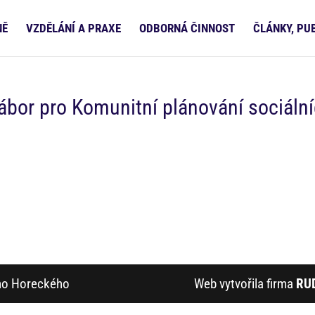
NĚ
VZDĚLÁNÍ A PRAXE
ODBORNÁ ČINNOST
ČLÁNKY, PU
bor pro Komunitní plánování sociáln
ího Horeckého
Web vytvořila firma
RU