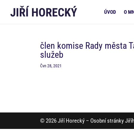
ÚVOD
O M
člen komise Rady města Tá
služeb
Čvn 28, 2021
© 2026 Jiří Horecký – Osobní stránky Jiř