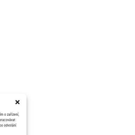
m o zařízení,
zpracovávat
bo odvolání