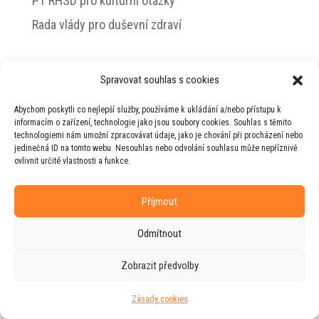
PT RHSD pro kulturní otázky
Rada vlády pro duševní zdraví
Spravovat souhlas s cookies
© 2026 Jiří Horecký – Osobní stránky Jiřího
Abychom poskytli co nejlepší služby, používáme k ukládání a/nebo přístupu k
Horeckého
informacím o zařízení, technologie jako jsou soubory cookies. Souhlas s těmito
technologiemi nám umožní zpracovávat údaje, jako je chování při procházení nebo
Web vytvořila firma
RUDI
ve spolupráci s
jedinečná ID na tomto webu. Nesouhlas nebo odvolání souhlasu může nepříznivě
agenturou
ZEST BRAND
.
ovlivnit určité vlastnosti a funkce.
Příjmout
Odmítnout
Zobrazit předvolby
Zásady cookies