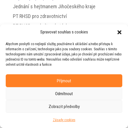
Jednání s hejtmanem Jihočeského kraje
PT RHSD pro zdravotnictví
PT RHSD pro kulturní otázky
Spravovat souhlas s cookies
Rada vlády pro duševní zdraví
Abychom poskytli co nejlepší služby, používáme k ukládání a/nebo přístupu k
informacím o zařízení, technologie jako jsou soubory cookies. Souhlas s těmito
technologiemi nám umožní zpracovávat údaje, jako je chování při procházení nebo
jedinečná ID na tomto webu. Nesouhlas nebo odvolání souhlasu může nepříznivě
© 2026 Jiří Horecký – Osobní stránky Jiřího
ovlivnit určité vlastnosti a funkce.
Horeckého
Příjmout
Web vytvořila firma
RUDI
ve spolupráci s
agenturou
ZEST BRAND
.
Odmítnout
Zobrazit předvolby
Zásady cookies