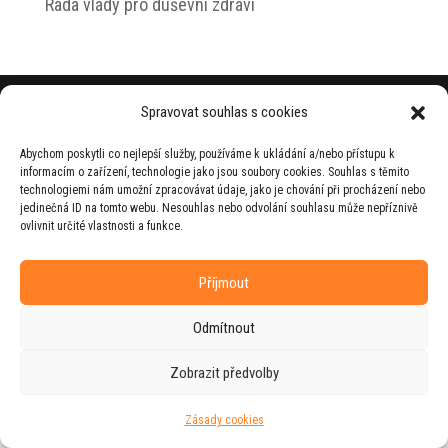
Rada vlády pro duševní zdraví
© 2026 Jiří Horecký – Osobní stránky Jiřího
Spravovat souhlas s cookies
Horeckého
Abychom poskytli co nejlepší služby, používáme k ukládání a/nebo přístupu k
Web vytvořila firma
RUDI
ve spolupráci s
informacím o zařízení, technologie jako jsou soubory cookies. Souhlas s těmito
agenturou
ZEST BRAND
.
technologiemi nám umožní zpracovávat údaje, jako je chování při procházení nebo
jedinečná ID na tomto webu. Nesouhlas nebo odvolání souhlasu může nepříznivě
ovlivnit určité vlastnosti a funkce.
Příjmout
Odmítnout
Zobrazit předvolby
Zásady cookies