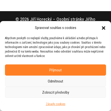
© 2026 Jiří Horecký – Osobní stránky Jiřího
Horeckého
Spravovat souhlas s cookies
Web vytvořila firma
RUDI
ve spolupráci s
Abychom poskytli co nejlepší služby, používáme k ukládání a/nebo přístupu k
agenturou
ZEST BRAND
.
informacím o zařízení, technologie jako jsou soubory cookies. Souhlas s těmito
technologiemi nám umožní zpracovávat údaje, jako je chování při procházení nebo
jedinečná ID na tomto webu. Nesouhlas nebo odvolání souhlasu může nepříznivě
ovlivnit určité vlastnosti a funkce.
Příjmout
Odmítnout
Zobrazit předvolby
Zásady cookies