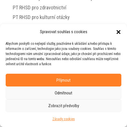
PT RHSD pro zdravotnictví
PT RHSD pro kulturní otázky
Rada vlády pro duševní zdraví
Spravovat souhlas s cookies
Abychom poskytli co nejlepší služby, používáme k ukládání a/nebo přístupu k
informacím o zařízení, technologie jako jsou soubory cookies. Souhlas s těmito
technologiemi nám umožní zpracovávat údaje, jako je chování při procházení nebo
© 2026 Jiří Horecký – Osobní stránky Jiřího
jedinečná ID na tomto webu. Nesouhlas nebo odvolání souhlasu může nepříznivě
Horeckého
ovlivnit určité vlastnosti a funkce.
Web vytvořila firma
RUDI
ve spolupráci s
agenturou
ZEST BRAND
.
Příjmout
Odmítnout
Zobrazit předvolby
Zásady cookies